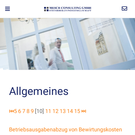
Allgemeines
⏮
5
6
7
8
9
[10]
11
12
13
14
15
⏭
Betriebsausgabenabzug von Bewirtungskosten